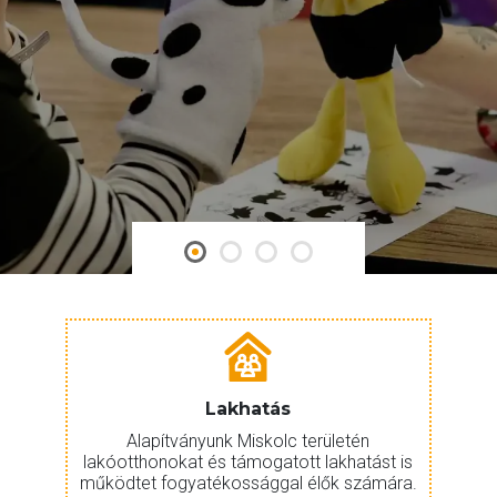
Lakhatás
Alapítványunk Miskolc területén
lakóotthonokat és támogatott lakhatást is
működtet fogyatékossággal élők számára.