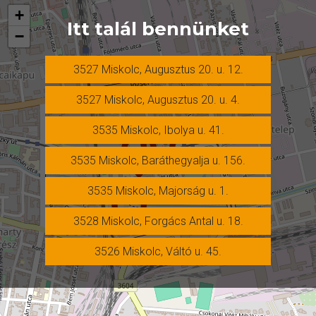
+
Itt talál bennünket
−
3527 Miskolc, Augusztus 20. u. 12.
3527 Miskolc, Augusztus 20. u. 4.
3535 Miskolc, Ibolya u. 41.
3535 Miskolc, Baráthegyalja u. 156.
3535 Miskolc, Majorság u. 1.
3528 Miskolc, Forgács Antal u. 18.
3526 Miskolc, Váltó u. 45.