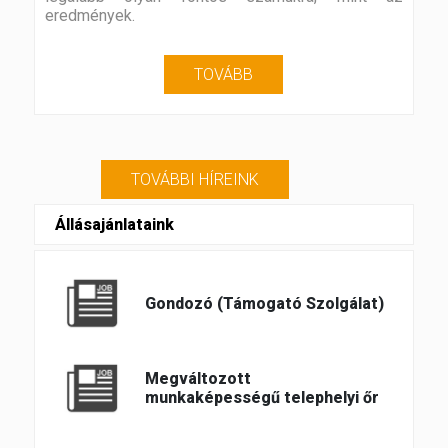
eredmények.
TOVÁBB
TOVÁBBI HÍREINK
Állásajánlataink
Gondozó (Támogató Szolgálat)
Megváltozott
munkaképességű telephelyi őr