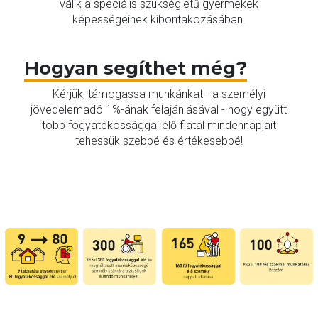
válik a speciális szükségletű gyermekek
képességeinek kibontakozásában.
Hogyan segíthet még?
Kérjük, támogassa munkánkat - a személyi
jövedelemadó 1%-ának felajánlásával - hogy együtt
több fogyatékossággal élő fiatal mindennapjait
tehessük szebbé és értékesebbé!