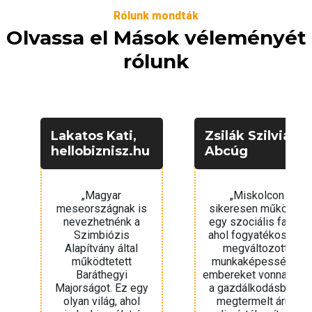
Rólunk mondták
Olvassa el Mások véleményét
rólunk
s Kati,
Zsilák Szilvia,
Czegléd
iznisz.hu
Abcúg
HVG
agyar
„Miskolcon
„Az alapí
zágnak is
sikeresen működik
fennt
hetnénk a
egy szociális farm,
társ
biózis
ahol fogyatékos és
vállalkoz
vány által
megváltozott
létre, 
dtetett
munkaképességű
mindenki
áthegyi
embereket vonnak be
szerep
got. Ez egy
a gazdálkodásba, a
képess
ilág, ahol
megtermelt árut
mérten