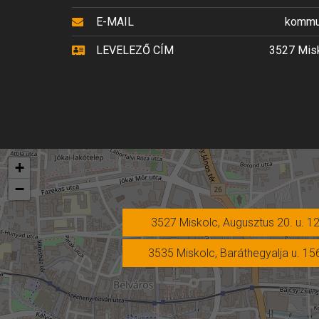
E-MAIL
kommun
LEVELEZŐ CÍM
3527 Misk
+
−
3527 Miskolc, Augusztus 20. u. 12
3535 Miskolc, Baráthegyalja u. 15