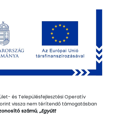
let- és Településfejlesztési Operatív
 forint vissza nem térítendő támogatásban
zonosító számú
,
„Együtt