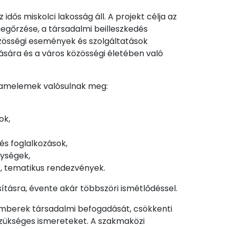
dős miskolci lakosság áll. A projekt célja az
egőrzése, a társadalmi beilleszkedés
közösségi események és szolgáltatások
ására és a város közösségi életében való
ramelemek valósulnak meg:
ok,
és foglalkozások,
ységek,
, tematikus rendezvények.
tásra, évente akár többszöri ismétlődéssel.
 emberek társadalmi befogadását, csökkenti
z szükséges ismereteket. A szakmaközi