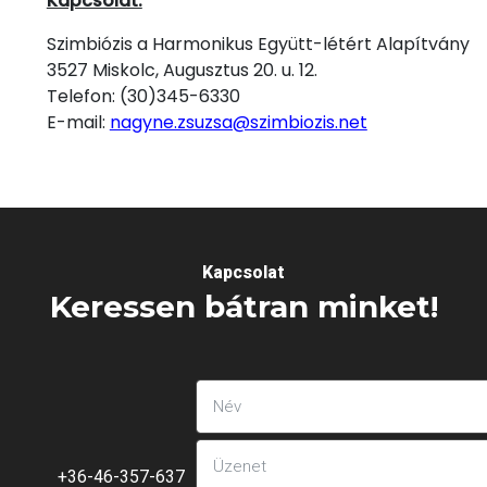
Kapcsolat:
Szimbiózis a Harmonikus Együtt-létért Alapítvány
3527 Miskolc, Augusztus 20. u. 12.
Telefon: (30)345-6330
E-mail:
nagyne.zsuzsa@szimbiozis.net
Kapcsolat
Keressen bátran minket!
+36-46-357-637