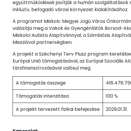
együttműködések javítják a humán szolgáltatások 
inkluzív, befogadó városi környezet kialakításához.
A programot Miskolc Megyei Jogú Város Önkormá
valósítja meg a Vakok és Gyengénlátók Borsod-Aba
Miskolci Autista Alapítvánnyal, a Szimbiózis Alapít
Misszióval partnerségben.
A projekt a Széchenyi Terv Plusz program keretében
Európai Unió támogatásával, az Európai Szociális A
társfinanszírozásával valósul meg.
A támogatás összege
416.476.756
Támogatás intenzitása
100 %
A projekt tervezett fizikai befejezése
2029.01.31.