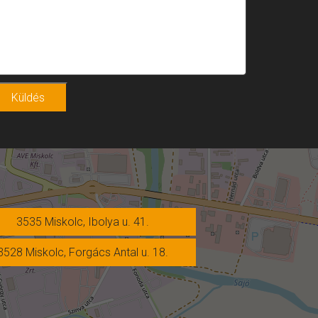
Küldés
3535 Miskolc, Ibolya u. 41.
3528 Miskolc, Forgács Antal u. 18.