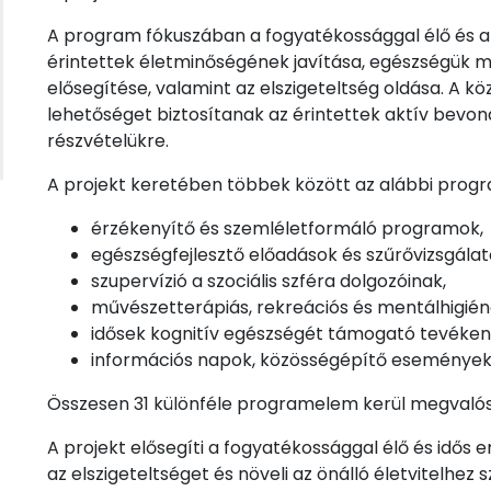
A program fókuszában a fogyatékossággal élő és az i
érintettek életminőségének javítása, egészségük m
elősegítése, valamint az elszigeteltség oldása. A 
lehetőséget biztosítanak az érintettek aktív bevon
részvételükre.
A projekt keretében többek között az alábbi prog
érzékenyítő és szemléletformáló programok,
egészségfejlesztő előadások és szűrővizsgálat
szupervízió a szociális szféra dolgozóinak,
művészetterápiás, rekreációs és mentálhigién
idősek kognitív egészségét támogató tevéken
információs napok, közösségépítő események
Összesen 31 különféle programelem kerül megvalósí
A projekt elősegíti a fogyatékossággal élő és idős
az elszigeteltséget és növeli az önálló életvitelhe