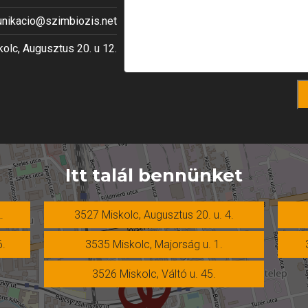
ikacio@szimbiozis.net
olc, Augusztus 20. u 12.
Itt talál bennünket
.
3527 Miskolc, Augusztus 20. u. 4.
6.
3535 Miskolc, Majorság u. 1.
3526 Miskolc, Váltó u. 45.