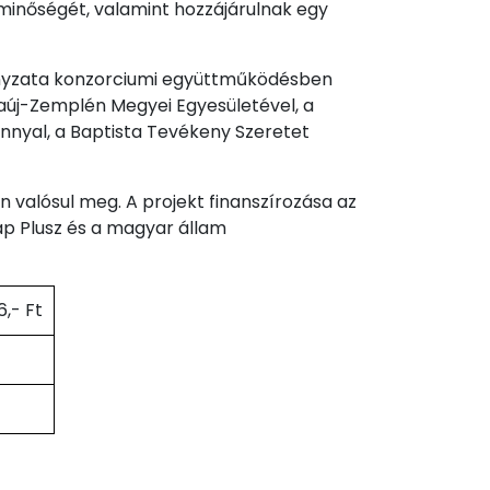
minőségét, valamint hozzájárulnak egy
nyzata konzorciumi együttműködésben
új-Zemplén Megyei Egyesületével, a
vánnyal, a Baptista Tevékeny Szeretet
 valósul meg. A projekt finanszírozása az
lap Plusz és a magyar állam
,- Ft